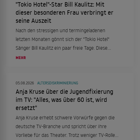
"Tokio Hotel"-Star Bill Kaulitz: Mit
dieser besonderen Frau verbringt er
seine Auszeit
Nach den stressigen und termingeladenen
letzten Monaten gönnt sich der "Tokio Hotel"
Sänger Bill Kaulitz ein paar freie Tage. Diese
verbringt er in Italien, genauer gesagt in Rom.
MEHR
Das aber nicht alleine, sondern mit einer ganz
besonderen Frau an seiner Seite.
05.08.2026
ALTERSDISKRIMINIERUNG
Anja Kruse über die Jugendfixierung
im TV: "Alles, was über 60 ist, wird
ersetzt"
Anja Kruse erhebt schwere Vorwürfe gegen die
deutsche TV-Branche und spricht über ihre
Vorliebe für das Theater. Trotz weniger TV-Rollen