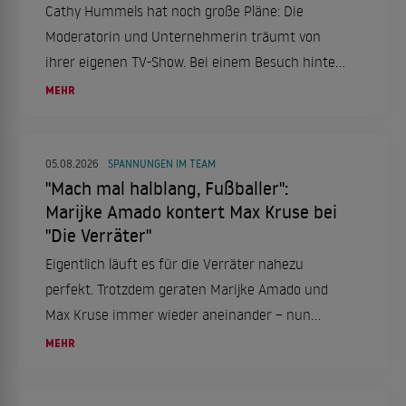
Cathy Hummels hat noch große Pläne: Die
Moderatorin und Unternehmerin träumt von
ihrer eigenen TV-Show. Bei einem Besuch hinter
den Kulissen des "Cirque du Soleil" in Berlin
MEHR
verriet sie ihre Ambitionen und sprach über ihre
Erfahrungen bei "Die Verräter".
05.08.2026
SPANNUNGEN IM TEAM
"Mach mal halblang, Fußballer":
Marijke Amado kontert Max Kruse bei
"Die Verräter"
Eigentlich läuft es für die Verräter nahezu
perfekt. Trotzdem geraten Marijke Amado und
Max Kruse immer wieder aneinander – nun
schießt sie zurück.
MEHR