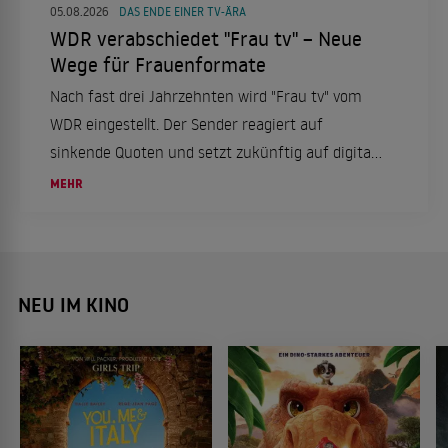
05.08.2026
DAS ENDE EINER TV-ÄRA
WDR verabschiedet "Frau tv" – Neue
Wege für Frauenformate
Nach fast drei Jahrzehnten wird "Frau tv" vom
WDR eingestellt. Der Sender reagiert auf
sinkende Quoten und setzt zukünftig auf digitale
Formate, um Frauenrechte und Emanzipation
MEHR
auf neuen Wegen zu thematisieren.
NEU IM KINO