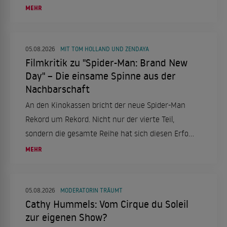
bleibt sie aktiv und engagiert.
MEHR
05.08.2026
MIT TOM HOLLAND UND ZENDAYA
Filmkritik zu "Spider-Man: Brand New
Day" – Die einsame Spinne aus der
Nachbarschaft
An den Kinokassen bricht der neue Spider-Man
Rekord um Rekord. Nicht nur der vierte Teil,
sondern die gesamte Reihe hat sich diesen Erfolg
mehr als verdient. Eine Filmkritik.
MEHR
05.08.2026
MODERATORIN TRÄUMT
Cathy Hummels: Vom Cirque du Soleil
zur eigenen Show?