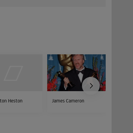
lton Heston
James Cameron
Jamie Le