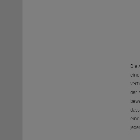
Die 
eine
vert
der 
bewa
dass
eine
jede