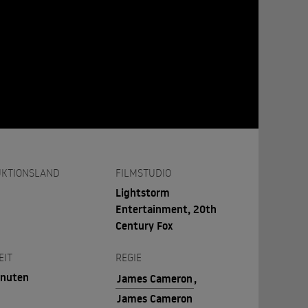
KTIONSLAND
FILMSTUDIO
Lightstorm
Entertainment, 20th
Century Fox
EIT
REGIE
inuten
James Cameron
,
James Cameron