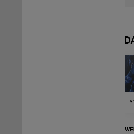
D
A
WE