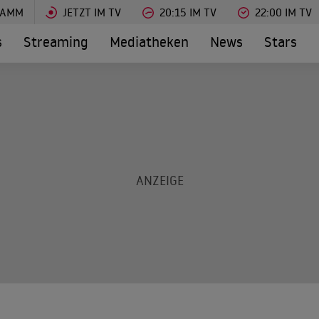
RAMM
JETZT IM TV
20:15 IM TV
22:00 IM TV
s
Streaming
Mediatheken
News
Stars