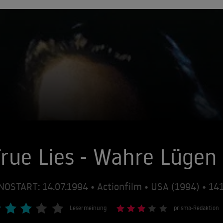
rue Lies - Wahre Lügen
NOSTART: 14.07.1994 • Actionfilm • USA (1994) • 1
Lesermeinung
prisma-Redaktion