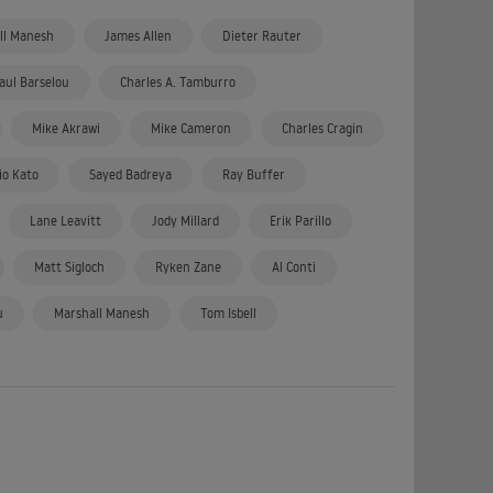
ll Manesh
James Allen
Dieter Rauter
aul Barselou
Charles A. Tamburro
Mike Akrawi
Mike Cameron
Charles Cragin
io Kato
Sayed Badreya
Ray Buffer
Lane Leavitt
Jody Millard
Erik Parillo
Matt Sigloch
Ryken Zane
Al Conti
u
Marshall Manesh
Tom Isbell