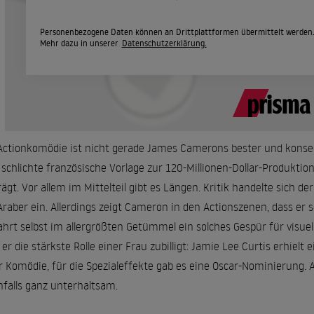
Personenbezogene Daten können an Drittplattformen übermittelt werden
Mehr dazu in unserer
Datenschutzerklärung.
Actionkomödie ist nicht gerade James Camerons bester und konseque
 schlichte französische Vorlage zur 120-Millionen-Dollar-Produktio
rägt. Vor allem im Mittelteil gibt es Längen. Kritik handelte sich 
Araber ein. Allerdings zeigt Cameron in den Actionszenen, dass er 
hrt selbst im allergrößten Getümmel ein solches Gespür für visuell
 er die stärkste Rolle einer Frau zubilligt: Jamie Lee Curtis erhielt
r Komödie, für die Spezialeffekte gab es eine Oscar-Nominierung. Al
nfalls ganz unterhaltsam.