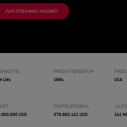
ZUM STREAMING-ANGEBOT
GINALTITEL
PRODUKTIONSDATUM
PRODU
e Lies
1994
USA
DGET
EINSPIELERGEBNIS
LAUFZ
.000.000 USD
378.882.411 USD
141 M