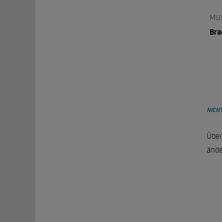
MU
Bra
NICHT
Über
ände