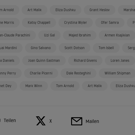
m Arnold
Art Malik
Eliza Dushku
Grant Heslov
Marsha
ne Morris
Katsy Chappell
Crystina Wyler
Ofer Samra
P
an-Claude Parachini
Uzi Gal
Majed Ibrahim
Armen Ksajikian
uai Mardini
Gino Salvano
Scott Dotson
Tom Isbell
Serg
x Daniels
Joan Quinn Eastman
Richard Givens
Loren Janes
nny Perry
Charlie Picerni
Dale Resteghini
William Shipman
net Dey
Mark Winn
Tom Arnold
Art Malik
Eliza Dushk
Teilen
X
Mailen