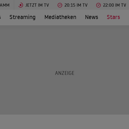
RAMM
JETZT IM TV
20:15 IM TV
22:00 IM TV
s
Streaming
Mediatheken
News
Stars