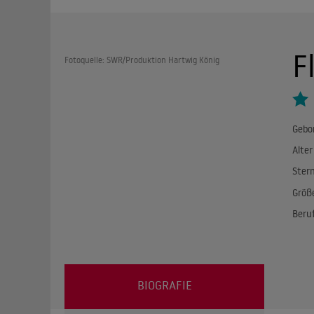
F
Fotoquelle: SWR/Produktion Hartwig König
Gebo
Alter
Ster
Größ
Beru
BIOGRAFIE