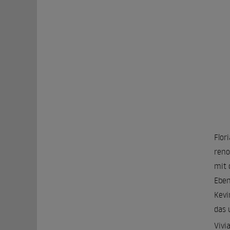
Flor
reno
mit 
Eben
Kevi
das 
Vivi