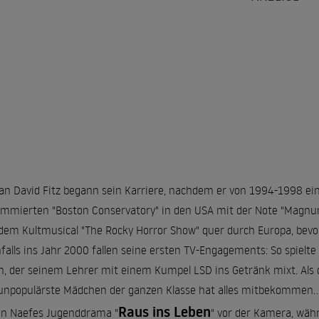
ian David Fitz begann sein Karriere, nachdem er von 1994-1998 ei
mmierten "Boston Conservatory" in den USA mit der Note "Magnum
dem Kultmusical "The Rocky Horror Show" quer durch Europa, bev
falls ins Jahr 2000 fallen seine ersten TV-Engagements: So spielte 
n, der seinem Lehrer mit einem Kumpel LSD ins Getränk mixt. Als di
unpopulärste Mädchen der ganzen Klasse hat alles mitbekommen... 
Raus ins Leben
an Naefes Jugenddrama "
" vor der Kamera, währ