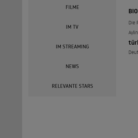
FILME
BIO
Die 
IM TV
Ayli
tür
IM STREAMING
Deut
NEWS
RELEVANTE STARS