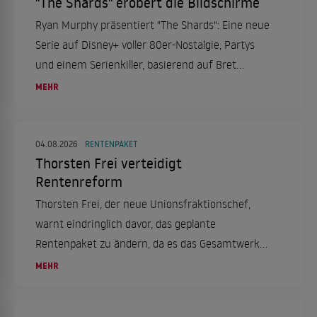
"The Shards" erobert die Bildschirme
Ryan Murphy präsentiert "The Shards": Eine neue
Serie auf Disney+ voller 80er-Nostalgie, Partys
und einem Serienkiller, basierend auf Bret
Easton Ellis' Roman.
MEHR
04.08.2026
RENTENPAKET
Thorsten Frei verteidigt
Rentenreform
Thorsten Frei, der neue Unionsfraktionschef,
warnt eindringlich davor, das geplante
Rentenpaket zu ändern, da es das Gesamtwerk
ins Wanken bringen könnte. Die
MEHR
Rentenkommission habe einen überzeugenden
Vorschlag erarbeitet, der