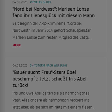
Generationengerechtigkeit sicherstellen soll.
04.08.2026
PRIVATES GLÜCK
"Nord bei Nordwest": Marleen Lohse
fand ihr Liebesglück mit diesem Mann
Seit Beginn der ARD-Krimireihe "Nord bei
Nordwest" im Jahr 2014 gehört Schauspielstar
Marleen Lohse zum festen Mitglied des Casts.
Auch privat hat die 42-jährige inzwischen ihr
MEHR
großes Glück gefunden.
04.08.2026
SHITSTORM NACH WERBUNG
"Bauer sucht Frau"-Stars übel
beschimpft: Jetzt schießt Iris Abel
zurück!
Iris und Uwe Abel gelten sie als harmonisches
Paar. Alles andere als harmonisch reagiert Iris
jetzt aber, als sie sich im Netz mit einem fiesen