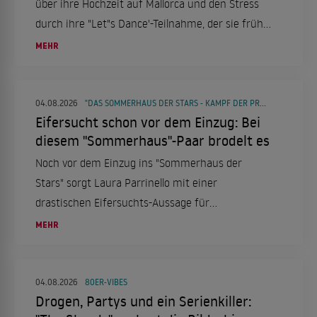
über ihre Hochzeit auf Mallorca und den Stress
durch ihre "Let"s Dance'-Teilnahme, der sie früh
ins Bett trieb.
MEHR
04.08.2026
"DAS SOMMERHAUS DER STARS - KAMPF DER PROMIPAARE"
Eifersucht schon vor dem Einzug: Bei
diesem "Sommerhaus"-Paar brodelt es
Noch vor dem Einzug ins "Sommerhaus der
Stars" sorgt Laura Parrinello mit einer
drastischen Eifersuchts-Aussage für
Gesprächsstoff. Gleichzeitig kursieren Gerüchte
MEHR
um mögliche Nachrücker-Paare.
04.08.2026
80ER-VIBES
Drogen, Partys und ein Serienkiller: