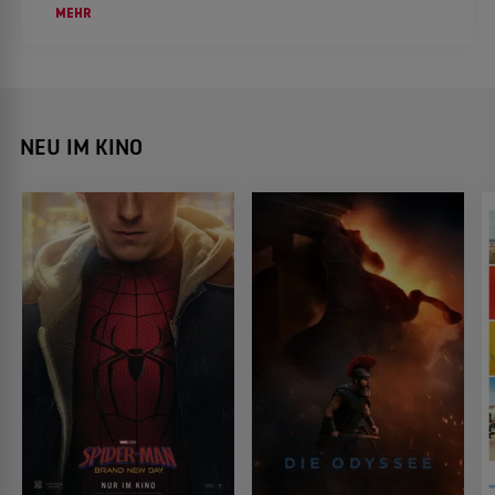
Kommentar konfrontiert sieht.
MEHR
NEU IM KINO