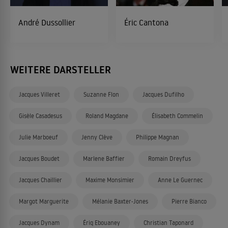
André Dussollier
Éric Cantona
WEITERE DARSTELLER
Jacques Villeret
Suzanne Flon
Jacques Dufilho
Gisèle Casadesus
Roland Magdane
Élisabeth Commelin
Julie Marboeuf
Jenny Clève
Philippe Magnan
Jacques Boudet
Marlene Baffier
Romain Dreyfus
Jacques Chaillier
Maxime Monsimier
Anne Le Guernec
Margot Marguerite
Mélanie Baxter-Jones
Pierre Bianco
Jacques Dynam
Ériq Ebouaney
Christian Taponard