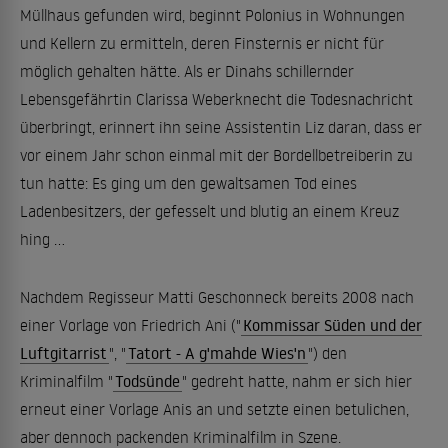
Müllhaus gefunden wird, beginnt Polonius in Wohnungen
und Kellern zu ermitteln, deren Finsternis er nicht für
möglich gehalten hätte. Als er Dinahs schillernder
Lebensgefährtin Clarissa Weberknecht die Todesnachricht
überbringt, erinnert ihn seine Assistentin Liz daran, dass er
vor einem Jahr schon einmal mit der Bordellbetreiberin zu
tun hatte: Es ging um den gewaltsamen Tod eines
Ladenbesitzers, der gefesselt und blutig an einem Kreuz
hing ...
Nachdem Regisseur Matti Geschonneck bereits 2008 nach
einer Vorlage von Friedrich Ani ("
Kommissar Süden und der
Luftgitarrist
", "
Tatort - A g'mahde Wies'n
") den
Kriminalfilm "
Todsünde
" gedreht hatte, nahm er sich hier
erneut einer Vorlage Anis an und setzte einen betulichen,
aber dennoch packenden Kriminalfilm in Szene.