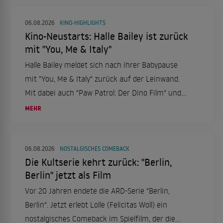
06.08.2026
KINO-HIGHLIGHTS
Kino-Neustarts: Halle Bailey ist zurück
mit "You, Me & Italy"
Halle Bailey meldet sich nach ihrer Babypause
mit "You, Me & Italy" zurück auf der Leinwand.
Mit dabei auch "Paw Patrol: Der Dino Film" und
"Nightborn". Ein Kinowochenende voller
MEHR
Abenteuer und Romantik ab dem 6. August.
06.08.2026
NOSTALGISCHES COMEBACK
Die Kultserie kehrt zurück: "Berlin,
Berlin" jetzt als Film
Vor 20 Jahren endete die ARD-Serie "Berlin,
Berlin". Jetzt erlebt Lolle (Felicitas Woll) ein
nostalgisches Comeback im Spielfilm, der die