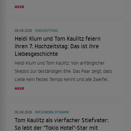
Zeit und Nerven sparen.
MEHR
06.08.2026
HOCHZEITSTAG
Heidi Klum und Tom Kaulitz feiern
ihren 7. Hochzeitstag: Das ist ihre
Liebesgeschichte
Heidi Klum und Tom Kaulitz: Von anfänglicher
Skepsis zur beständigen Ehe. Das Paar zeigt, dass
Liebe kein festes Tempo kennt und alle Zweifel
überdauern kann.
MEHR
06.08.2026
PATCHWORK-DYNAMIK
Tom Kaulitz als vierfacher Stiefvater:
So lebt der "Tokio Hotel"-Star mit