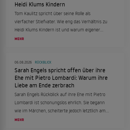
Heidi Klums Kindern
Tom Kaulitz spricht über seine Rolle als
vierfacher Stiefvater. Wie eng das Verhältnis zu
Heidi Klums Kindern ist und warum eigener
Nachwuchs kein Thema ist.
MEHR
06.08.2026
RÜCKBLICK
Sarah Engels spricht offen über ihre
Ehe mit Pietro Lombardi: Warum ihre
Liebe am Ende zerbrach
Sarah Engels Rückblick auf ihre Ehe mit Pietro
Lombardi ist schonungslos ehrlich. Sie begann
wie im Märchen, scheiterte jedoch letztlich am
enormen Druck.
MEHR