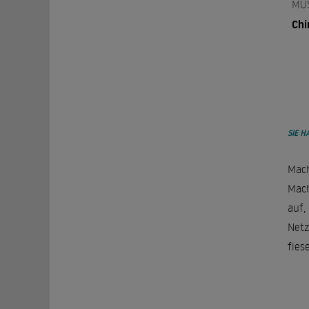
MU
Chi
SIE H
Mach
Mach
auf,
Netz
fies