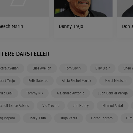
heech Marin
Danny Trejo
Don 
ITERE DARSTELLER
ectra Avellan
Elise Avellan
Tom Savini
Billy Blair
Shea
lbert Trejo
Felix Sabates
Alicia Rachel Marek
Marci Madison
yra Leal
Tommy Nix
Alejandro Antonio
Juan Gabriel Pareja
tchell Lance Adams
Vic Trevino
Jim Henry
Nimród Antal
eg Ingram
Cheryl Chin
Hugo Perez
Doran Ingram
Dimi