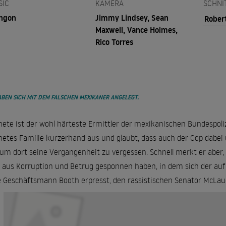
SIC
KAMERA
SCHNI
ngon
Jimmy Lindsey, Sean
Rober
Maxwell, Vance Holmes,
Rico Torres
ABEN SICH MIT DEM FALSCHEN MEXIKANER ANGELEGT.
ete ist der wohl härteste Ermittler der mexikanischen Bundespoli
etes Familie kurzerhand aus und glaubt, dass auch der Cop dabe
 um dort seine Vergangenheit zu vergessen. Schnell merkt er aber,
 aus Korruption und Betrug gesponnen haben, in dem sich der aufre
e Geschäftsmann Booth erpresst, den rassistischen Senator McLaug