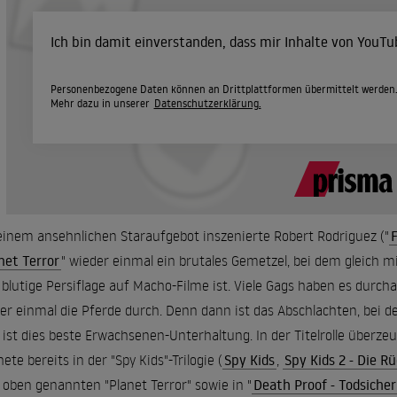
Ich bin damit einverstanden, dass mir Inhalte von YouT
Personenbezogene Daten können an Drittplattformen übermittelt werden
Mehr dazu in unserer
Datenschutzerklärung.
einem ansehnlichen Staraufgebot inszenierte Robert Rodriguez ("
net Terror
" wieder einmal ein brutales Gemetzel, bei dem gleich mi
 blutige Persiflage auf Macho-Filme ist. Viele Gags haben es durc
er einmal die Pferde durch. Denn dann ist das Abschlachten, bei dem 
 ist dies beste Erwachsenen-Unterhaltung. In der Titelrolle überze
ete bereits in der "Spy Kids"-Trilogie (
Spy Kids
,
Spy Kids 2 - Die R
oben genannten "Planet Terror" sowie in "
Death Proof - Todsicher