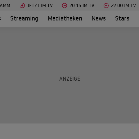
RAMM
JETZT IM TV
20:15 IM TV
22:00 IM TV
s
Streaming
Mediatheken
News
Stars