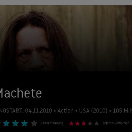
Machete
NOSTART: 04.11.2010 • Action • USA (2010) • 105 M
Lesermeinung
prisma-Redaktion