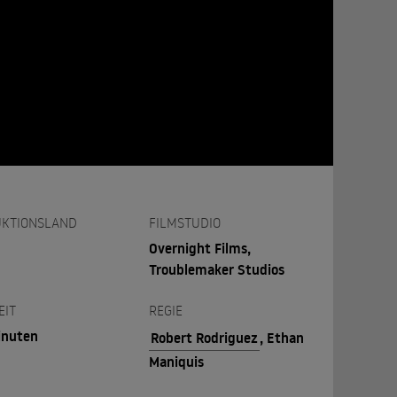
KTIONSLAND
FILMSTUDIO
Overnight Films,
Troublemaker Studios
EIT
REGIE
inuten
Robert Rodriguez
, Ethan
Maniquis