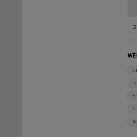
C
WE
El
Gi
Ma
Mi
Gr