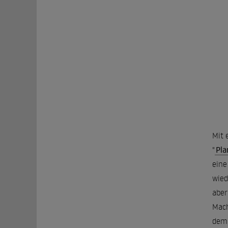
Mit 
"
Pla
eine
wied
aber
Mach
dem 