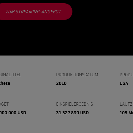
ZUM STREAMING-ANGEBOT
GINALTITEL
PRODUKTIONSDATUM
PRODU
chete
2010
USA
DGET
EINSPIELERGEBNIS
LAUFZ
000.000 USD
31.327.899 USD
105 M