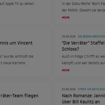
uf Apple TV zu sehen.
in der Doku-Reihe "Born Fa
der Politik. Obwohl sie derz
ist, träumt sie davon, sic
MEHR
05.08.2026
DIE BEIDEN NÄCHSTE
mnis um Vincent
"Die Verräter" Staffel
Schloss?
" wurde, enthüllt die
Auch in Folge 2 trifft es w
rs neue Karriere.
kämpft und wer bereits aus
MEHR
05.08.2026
STREIT UM NETFLIX-
erräter-Team fliegen
Nach Romanze: Jannik
über Bill Kaulitz an