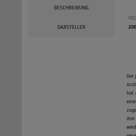
BESCHREIBUNG
PR
20
DARSTELLER
Der 
Arch
hat 
eine
zuge
ihm 
wied
neue