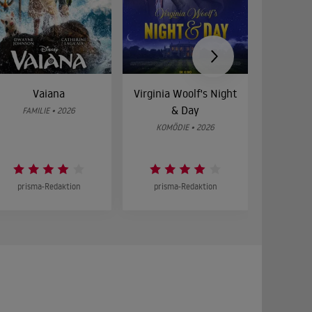
Vaiana
Virginia Woolf's Night
Etw
& Day
Bes
FAMILIE • 2026
KOMÖDIE • 2026
DRA
prisma-Redaktion
prisma-Redaktion
prism