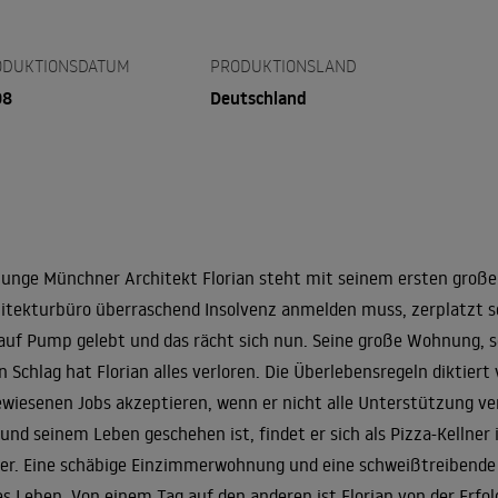
ODUKTIONSDATUM
PRODUKTIONSLAND
08
Deutschland
junge Münchner Architekt Florian steht mit seinem ersten große
itekturbüro überraschend Insolvenz anmelden muss, zerplatzt sei
auf Pump gelebt und das rächt sich nun. Seine große Wohnung, s
n Schlag hat Florian alles verloren. Die Überlebensregeln diktier
wiesenen Jobs akzeptieren, wenn er nicht alle Unterstützung verli
und seinem Leben geschehen ist, findet er sich als Pizza-Kell
er. Eine schäbige Einzimmerwohnung und eine schweißtreibende A
s Leben. Von einem Tag auf den anderen ist Florian von der Erfolg