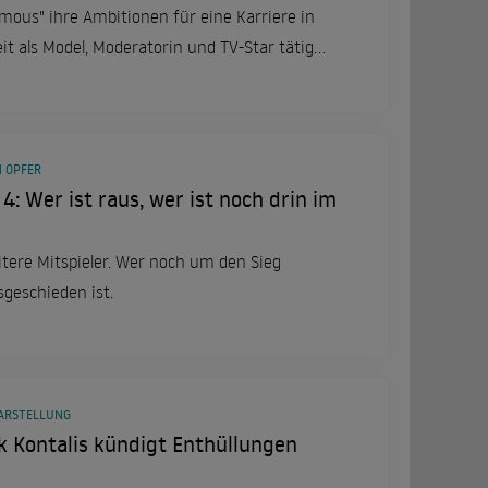
mous" ihre Ambitionen für eine Karriere in
eit als Model, Moderatorin und TV-Star tätig
h für schwächere Menschen einzusetzen.
N OPFER
 4: Wer ist raus, wer ist noch drin im
eitere Mitspieler. Wer noch um den Sieg
geschieden ist.
DARSTELLUNG
 Kontalis kündigt Enthüllungen