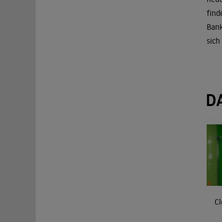
find
Bank
sich
D
Cl