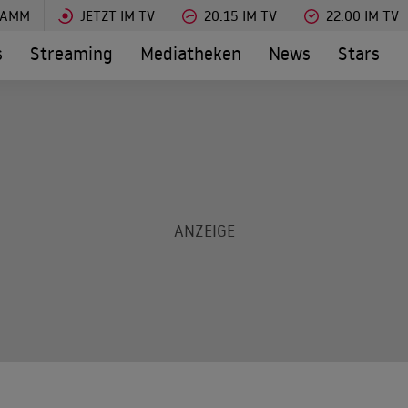
RAMM
JETZT IM TV
20:15 IM TV
22:00 IM TV
s
Streaming
Mediatheken
News
Stars