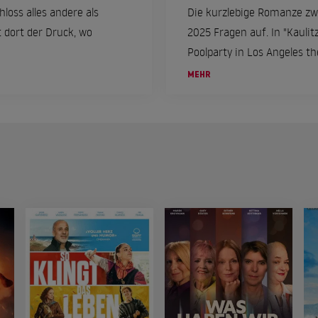
oss alles andere als
Die kurzlebige Romanze zwi
 dort der Druck, wo
2025 Fragen auf. In "Kaulit
Poolparty in Los Angeles th
Jannik kontert die Darstel
MEHR