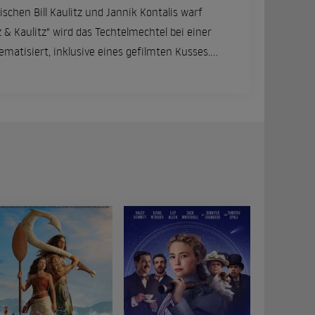
schen Bill Kaulitz und Jannik Kontalis warf
z & Kaulitz" wird das Techtelmechtel bei einer
ematisiert, inklusive eines gefilmten Kusses.
lung und erhebt Vorwürfe.