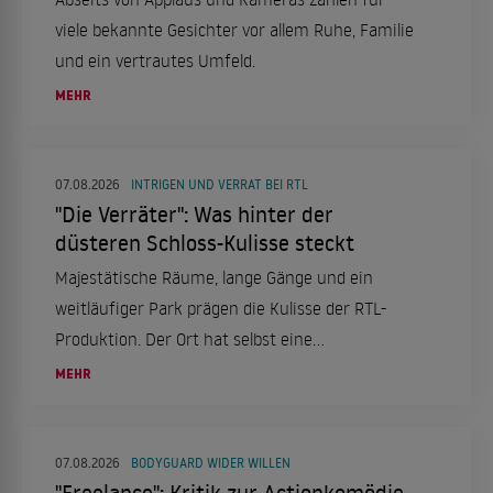
viele bekannte Gesichter vor allem Ruhe, Familie
und ein vertrautes Umfeld.
MEHR
07.08.2026
INTRIGEN UND VERRAT BEI RTL
"Die Verräter": Was hinter der
düsteren Schloss-Kulisse steckt
Majestätische Räume, lange Gänge und ein
weitläufiger Park prägen die Kulisse der RTL-
Produktion. Der Ort hat selbst eine
bemerkenswerte Vergangenheit.
MEHR
07.08.2026
BODYGUARD WIDER WILLEN
"Freelance": Kritik zur Actionkomödie