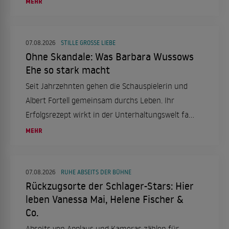
MEHR
07.08.2026
STILLE GROSSE LIEBE
Ohne Skandale: Was Barbara Wussows
Ehe so stark macht
Seit Jahrzehnten gehen die Schauspielerin und
Albert Fortell gemeinsam durchs Leben. Ihr
Erfolgsrezept wirkt in der Unterhaltungswelt fast
ungewöhnlich leise.
MEHR
07.08.2026
RUHE ABSEITS DER BÜHNE
Rückzugsorte der Schlager-Stars: Hier
leben Vanessa Mai, Helene Fischer &
Co.
Abseits von Applaus und Kameras zählen für