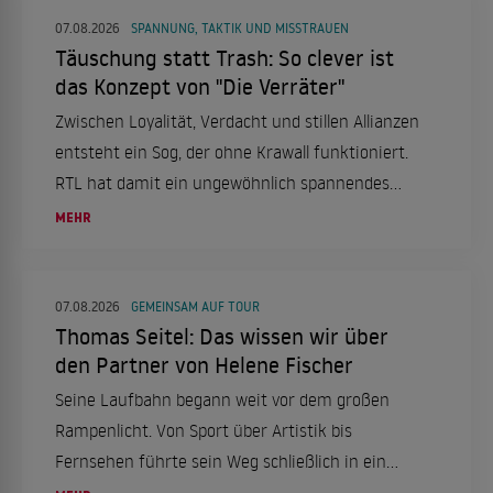
07.08.2026
SPANNUNG, TAKTIK UND MISSTRAUEN
Täuschung statt Trash: So clever ist
das Konzept von "Die Verräter"
Zwischen Loyalität, Verdacht und stillen Allianzen
entsteht ein Sog, der ohne Krawall funktioniert.
RTL hat damit ein ungewöhnlich spannendes
Format etabliert.
MEHR
07.08.2026
GEMEINSAM AUF TOUR
Thomas Seitel: Das wissen wir über
den Partner von Helene Fischer
Seine Laufbahn begann weit vor dem großen
Rampenlicht. Von Sport über Artistik bis
Fernsehen führte sein Weg schließlich in ein
ganz neues Leben.