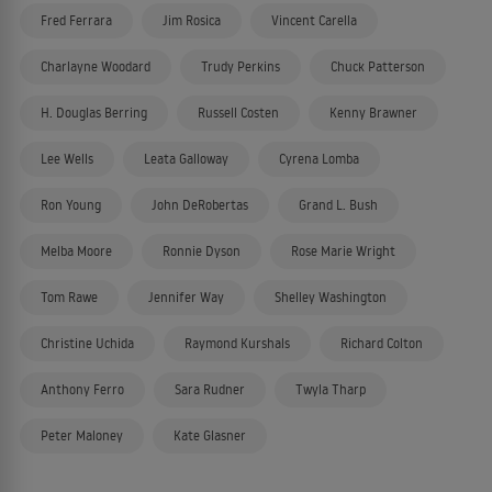
Fred Ferrara
Jim Rosica
Vincent Carella
Charlayne Woodard
Trudy Perkins
Chuck Patterson
H. Douglas Berring
Russell Costen
Kenny Brawner
Lee Wells
Leata Galloway
Cyrena Lomba
Ron Young
John DeRobertas
Grand L. Bush
Melba Moore
Ronnie Dyson
Rose Marie Wright
Tom Rawe
Jennifer Way
Shelley Washington
Christine Uchida
Raymond Kurshals
Richard Colton
Anthony Ferro
Sara Rudner
Twyla Tharp
Peter Maloney
Kate Glasner