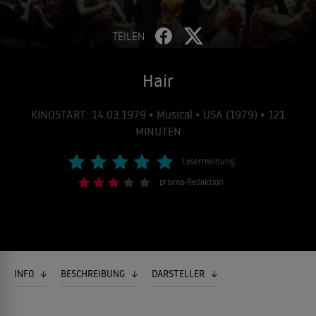
TEILEN
Hair
KINOSTART: 14.03.1979 • Musical • USA (1979) • 121
MINUTEN
Lesermeinung
prisma-Redaktion
INFO
BESCHREIBUNG
DARSTELLER