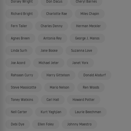
Dorsey Wright
Don Dacus
Cheryl Barnes
Richard Bright
Charlotte Rae
Miles Chapin
Fern Tailer
Charles Denny
Herman Meckler
Agnes Breen
Antonia Rey
George J. Manos
Linda Surh
Jane Booke
Suzanna Love
Joe Acord
Michael Jeter
Janet York
Rahsaan Curry
Harry Gittelson
Donald Alsdurf
Steve Massicotte
Mario Nelson
Ren Woods
Toney Watkins
Carl Hall
Howard Potter
Nell Carter
Kurt Yaghjian
Laurie Beechman
Debi Dye
Ellen Foley
Johnny Maestro