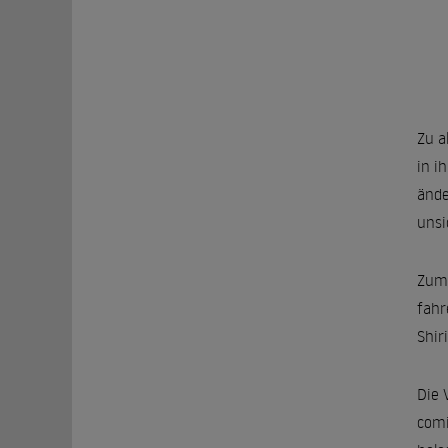
Zu a
in i
ände
unsi
Zum 
fahr
Shir
Die 
comi