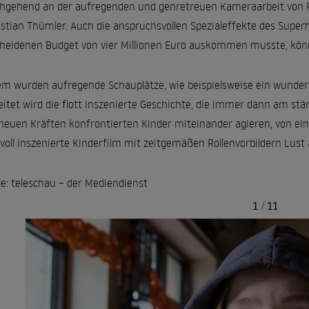
hgehend an der aufregenden und genretreuen Kameraarbeit von Ra
stian Thümler. Auch die anspruchsvollen Spezialeffekte des Super
heidenen Budget von vier Millionen Euro auskommen musste, könn
m wurden aufregende Schauplätze, wie beispielsweise ein wunder
eitet wird die flott inszenierte Geschichte, die immer dann am stär
neuen Kräften konfrontierten Kinder miteinander agieren, von ei
evoll inszenierte Kinderfilm mit zeitgemäßen Rollenvorbildern Lus
le: teleschau – der Mediendienst
1
/
11