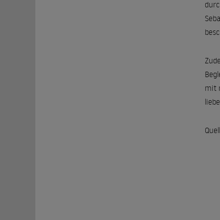
durc
Seba
besc
Zude
Begl
mit 
lieb
Quel