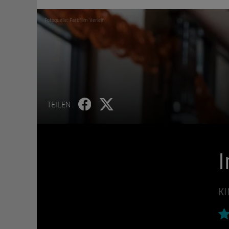
Fotoquelle: Farbfilm Verleih
TEILEN
I
KI