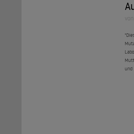
A
von
"Die
Muta
Labo
Mutt
und 