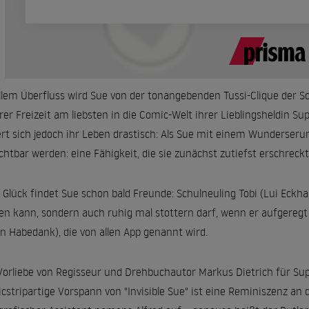
llem Überfluss wird Sue von der tonangebenden Tussi-Clique der Sc
hrer Freizeit am liebsten in die Comic-Welt ihrer Lieblingsheldin 
rt sich jedoch ihr Leben drastisch: Als Sue mit einem Wunderseru
chtbar werden: eine Fähigkeit, die sie zunächst zutiefst erschreckt
Glück findet Sue schon bald Freunde: Schulneuling Tobi (Lui Eckha
en kann, sondern auch ruhig mal stottern darf, wenn er aufgeregt i
in Habedank), die von allen App genannt wird.
Vorliebe von Regisseur und Drehbuchautor Markus Dietrich für Su
cstripartige Vorspann von "Invisible Sue" ist eine Reminiszenz an d