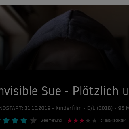
nvisible Sue - Plötzlich
NOSTART: 31.10.2019 • Kinderfilm • D/L (2018) • 95
Lesermeinung
prisma-Redaktion