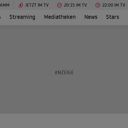
RAMM
JETZT IM TV
20:15 IM TV
22:00 IM TV
s
Streaming
Mediatheken
News
Stars