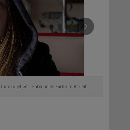
ft umzugehen. Fotoquelle: Farbfilm Verleih
Ein moder
(Lui Eckha