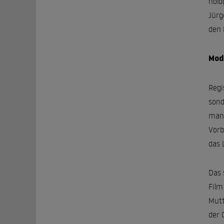
holo
Jürg
den 
Mod
Regi
sond
mang
Vorb
das 
Das 
Film
Mutt
der 