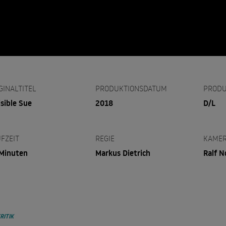
GINALTITEL
PRODUKTIONSDATUM
PRODU
isible Sue
2018
D/L
FZEIT
REGIE
KAME
Minuten
Markus Dietrich
Ralf N
RITIK