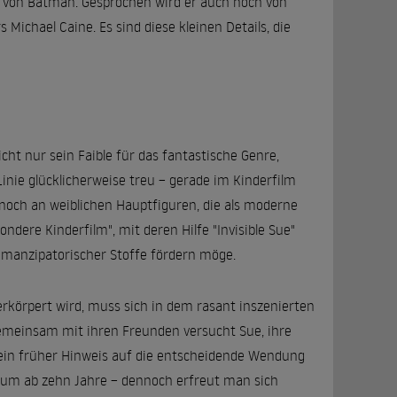
r von Batman. Gesprochen wird er auch noch von
ichael Caine. Es sind diese kleinen Details, die
cht nur sein Faible für das fantastische Genre,
Linie glücklicherweise treu – gerade im Kinderfilm
noch an weiblichen Hauptfiguren, die als moderne
ondere Kinderfilm", mit deren Hilfe "Invisible Sue"
 emanzipatorischer Stoffe fördern möge.
erkörpert wird, muss sich in dem rasant inszenierten
Gemeinsam mit ihren Freunden versucht Sue, ihre
d ein früher Hinweis auf die entscheidende Wendung
blikum ab zehn Jahre – dennoch erfreut man sich