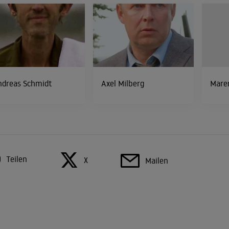
ndreas Schmidt
Axel Milberg
Mare
Teilen
X
Mailen