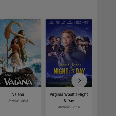
Vaiana
Virginia Woolf's Night
Etw
& Day
Bes
FAMILIE • 2026
KOMÖDIE • 2026
DRA