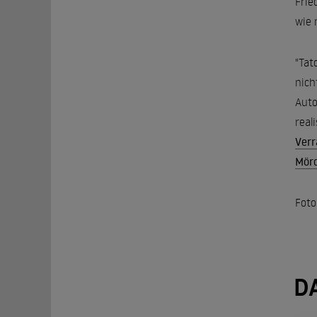
Frie
wie 
"Tat
nich
Auto
real
Verr
Mör
Foto
D