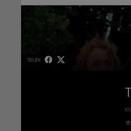
TEILEN
T
KI