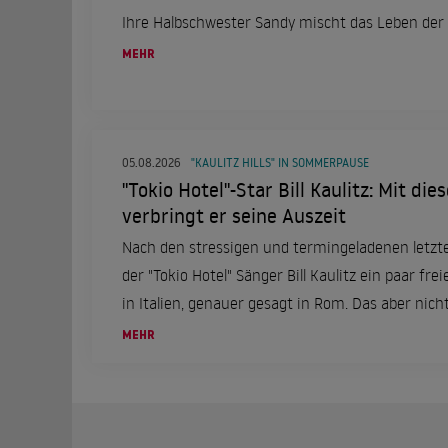
Ihre Halbschwester Sandy mischt das Leben der 
MEHR
05.08.2026
"KAULITZ HILLS" IN SOMMERPAUSE
"Tokio Hotel"-Star Bill Kaulitz: Mit di
verbringt er seine Auszeit
Nach den stressigen und termingeladenen letzt
der "Tokio Hotel" Sänger Bill Kaulitz ein paar frei
in Italien, genauer gesagt in Rom. Das aber nicht
einer ganz besonderen Frau an seiner Seite.
MEHR