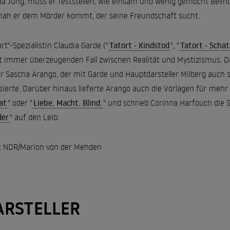
da Jung, muss er feststellen, wie einsam und wenig gemocht Belin
nah er dem Mörder kommt, der seine Freundschaft sucht.
ort"-Spezialistin Claudia Garde ("
Tatort - Kindstod
", "
Tatort - Schat
t immer überzeugenden Fall zwischen Realität und Mystizismus. Da
r Sascha Arango, der mit Garde und Hauptdarsteller Milberg auch s
isierte. Darüber hinaus lieferte Arango auch die Vorlagen für meh
at
" oder "
Liebe. Macht. Blind.
" und schrieb Corinna Harfouch die S
der
" auf den Leib.
: NDR/Marion von der Mehden
ARSTELLER