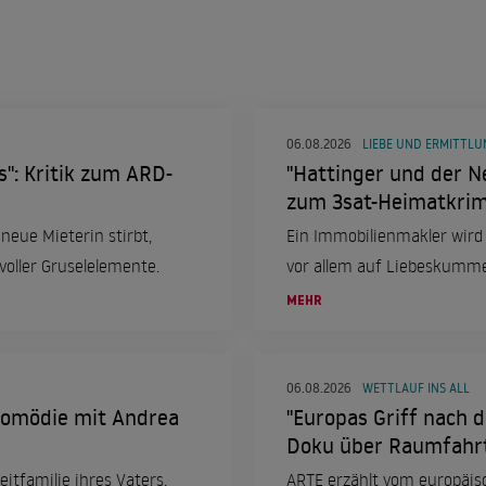
06.08.2026
LIEBE UND ERMITTL
": Kritik zum ARD-
"Hattinger und der Ne
zum 3sat-Heimatkrimi
neue Mieterin stirbt,
Ein Immobilienmakler wird
voller Gruselelemente.
vor allem auf Liebeskummer
MEHR
06.08.2026
WETTLAUF INS ALL
-Komödie mit Andrea
"Europas Griff nach d
Doku über Raumfahr
itfamilie ihres Vaters.
ARTE erzählt vom europäis