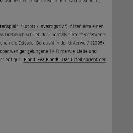
da war. Also doch Mord? Noch ahnt Borowski nicht,
tenspiel
", "
Tatort - Investigativ
") inszenierte einen
s Drehbuch schrieb der ebenfalls "Tatort"-erfahrene
chon die Episode "Borowski in der Unterwelt" (2005)
r oder weniger gelungene TV-Filme wie
Liebe und
erienfigur "
Blond: Eva Blond! - Das Urteil spricht der