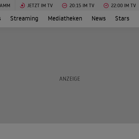
RAMM
JETZT IM TV
20:15 IM TV
22:00 IM TV
s
Streaming
Mediatheken
News
Stars