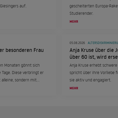
Giesingers auf.
gescheiterten Europa-Rake
Studierender.
MEHR
05.08.2026
ALTERSDISKRIMINIER
eser besonderen Frau
Anja Kruse über die J
über 60 ist, wird erse
en Monaten gönnt sich
Anja Kruse erhebt schwere
e Tage. Diese verbringt er
spricht über ihre Vorliebe f
 alleine, sondern mit
sie aktiv und engagiert.
MEHR