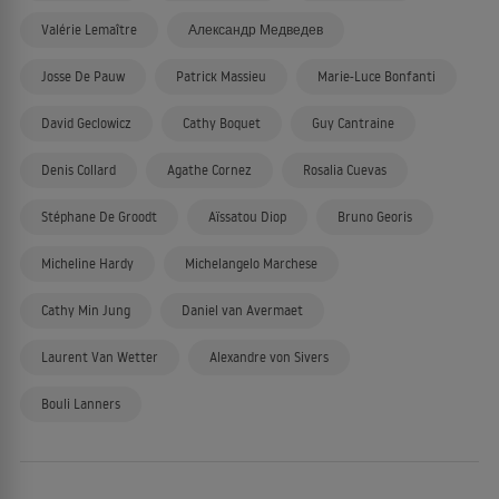
Valérie Lemaître
Александр Медведев
Josse De Pauw
Patrick Massieu
Marie-Luce Bonfanti
David Geclowicz
Cathy Boquet
Guy Cantraine
Denis Collard
Agathe Cornez
Rosalia Cuevas
Stéphane De Groodt
Aïssatou Diop
Bruno Georis
Micheline Hardy
Michelangelo Marchese
Cathy Min Jung
Daniel van Avermaet
Laurent Van Wetter
Alexandre von Sivers
Bouli Lanners