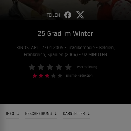
TEILEN
25 Grad im Winter
KINOSTART: 27.01.2005 • Tragikomödie • Belgien,
Frankreich, Spanien (2004) • 92 MINUTEN
Lesermeinung
prisma-Redaktion
INFO
BESCHREIBUNG
DARSTELLER