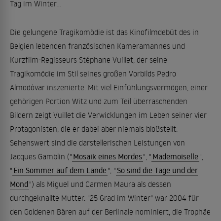
Tag im Winter...
Die gelungene Tragikomödie ist das Kinofilmdebüt des in
Belgien lebenden französischen Kameramannes und
Kurzfilm-Regisseurs Stéphane Vuillet, der seine
Tragikomödie im Stil seines großen Vorbilds Pedro
Almodóvar inszenierte. Mit viel Einfühlungsvermögen, einer
gehörigen Portion Witz und zum Teil überraschenden
Bildern zeigt Vuillet die Verwicklungen im Leben seiner vier
Protagonisten, die er dabei aber niemals bloßstellt.
Sehenswert sind die darstellerischen Leistungen von
Jacques Gamblin ("
Mosaik eines Mordes
", "
Mademoiselle
",
"
Ein Sommer auf dem Lande
", "
So sind die Tage und der
Mond
") als Miguel und Carmen Maura als dessen
durchgeknallte Mutter. "25 Grad im Winter" war 2004 für
den Goldenen Bären auf der Berlinale nominiert, die Trophäe