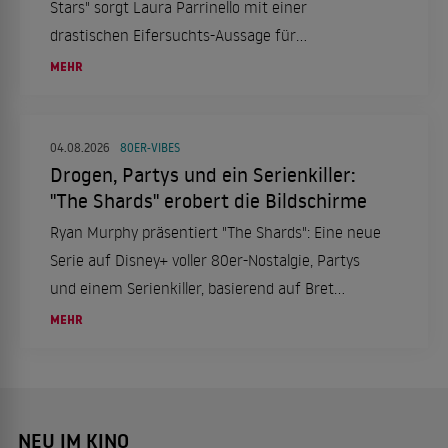
Stars" sorgt Laura Parrinello mit einer
drastischen Eifersuchts-Aussage für
Gesprächsstoff. Gleichzeitig kursieren Gerüchte
MEHR
um mögliche Nachrücker-Paare.
04.08.2026
80ER-VIBES
Drogen, Partys und ein Serienkiller:
"The Shards" erobert die Bildschirme
Ryan Murphy präsentiert "The Shards": Eine neue
Serie auf Disney+ voller 80er-Nostalgie, Partys
und einem Serienkiller, basierend auf Bret
Easton Ellis' Roman.
MEHR
NEU IM KINO