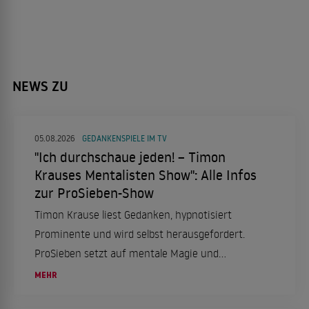
NEWS ZU
05.08.2026
GEDANKENSPIELE IM TV
"Ich durchschaue jeden! – Timon
Krauses Mentalisten Show": Alle Infos
zur ProSieben-Show
Timon Krause liest Gedanken, hypnotisiert
Prominente und wird selbst herausgefordert.
ProSieben setzt auf mentale Magie und
Showeffekte.
MEHR