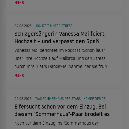
Popgeschichte.
MEHR
04.08.2026
HOCHZEIT UNTER STRESS
Schlagersängerin Vanessa Mai feiert
Hochzeit – und verpasst den Spaß
Vanessa Mai berichtet im Podcast "Schön laut"
über ihre Hochzeit auf Mallorca und den Stress
durch ihre "Let"s Dance'-Teilnahme, der sie früh
ins Bett trieb.
MEHR
04.08.2026
"DAS SOMMERHAUS DER STARS - KAMPF DER PROMIPAARE"
Eifersucht schon vor dem Einzug: Bei
diesem "Sommerhaus"-Paar brodelt es
Noch vor dem Einzug ins "Sommerhaus der