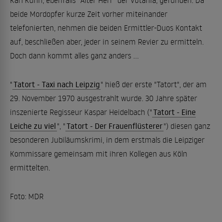
Karl Kuhn, ebenfalls "Alter Herr" der Votania, gefunden. Da
beide Mordopfer kurze Zeit vorher miteinander
telefonierten, nehmen die beiden Ermittler-Duos Kontakt
auf, beschließen aber, jeder in seinem Revier zu ermitteln.
Doch dann kommt alles ganz anders ...
"
Tatort - Taxi nach Leipzig
" hieß der erste "Tatort", der am
29. November 1970 ausgestrahlt wurde. 30 Jahre später
inszenierte Regisseur Kaspar Heidelbach ("
Tatort - Eine
Leiche zu viel
", "
Tatort - Der Frauenflüsterer
") diesen ganz
besonderen Jubiläumskrimi, in dem erstmals die Leipziger
Kommissare gemeinsam mit ihren Kollegen aus Köln
ermittelten.
Foto: MDR