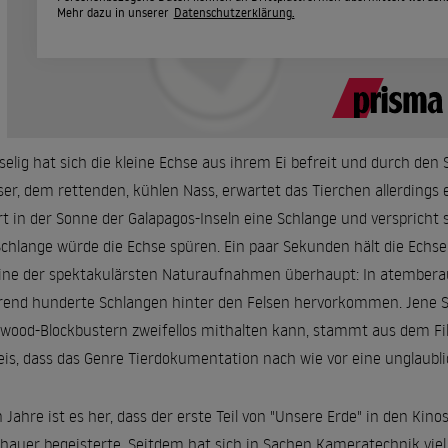
Mehr dazu in unserer
Datenschutzerklärung.
elig hat sich die kleine Echse aus ihrem Ei befreit und durch den
er, dem rettenden, kühlen Nass, erwartet das Tierchen allerdin
rt in der Sonne der Galapagos-Inseln eine Schlange und verspricht
Schlange würde die Echse spüren. Ein paar Sekunden hält die Echse 
eine der spektakulärsten Naturaufnahmen überhaupt: In atembera
end hunderte Schlangen hinter den Felsen hervorkommen. Jene S
ywood-Blockbustern zweifellos mithalten kann, stammt aus dem Film
is, dass das Genre Tierdokumentation nach wie vor eine unglaubli
 Jahre ist es her, dass der erste Teil von "Unsere Erde" in den Kinos
hauer begeisterte. Seitdem hat sich in Sachen Kameratechnik viel