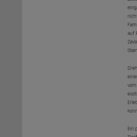
eing
nich
Fami
auf 
Zavo
Oben
Dreh
eine
vom 
exot
Erle
konn
Ein 