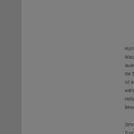
Mühs
Wass
laue
die 
ist 
währ
Holl
Bewe
Zehn
Zusc