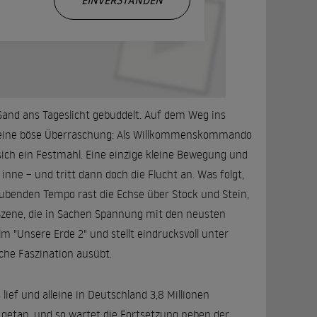
EINVERSTANDEN
 Sand ans Tageslicht gebuddelt. Auf dem Weg ins
gs eine böse Überraschung: Als Willkommenskommando
 sich ein Festmahl. Eine einzige kleine Bewegung und
inne – und tritt dann doch die Flucht an. Was folgt,
ubenden Tempo rast die Echse über Stock und Stein,
zene, die in Sachen Spannung mit den neusten
 "Unsere Erde 2" und stellt eindrucksvoll unter
che Faszination ausübt.
 lief und alleine in Deutschland 3,8 Millionen
 getan, und so wartet die Fortsetzung neben der