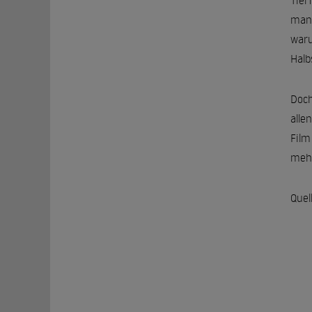
Tier
manc
waru
Hal
Doch
alle
Film
mehr
Quel