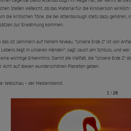
filmer-Legende David Attenborough im Regal hat, der kennt all dies
hen Stellen vielleicht, ob das Material für die Kinoversion wirkli
m die kritischen Töne, die bei Attenborough stets dazu gehören, i
bsätzen zur Erwähnung kommen.
 das ist Jammern auf hohem Niveau. "Unsere Erde 2" ist von Anf
n Lebens liegt in unseren Händen", sagt Jauch am Schluss, und wer 
 eine wichtige Erkenntnis: Damit die Vielfalt, die "Unsere Erde 2" do
 Acht auf diesen wunderschönen Planeten geben.
le: teleschau – der Mediendienst
1
/
28