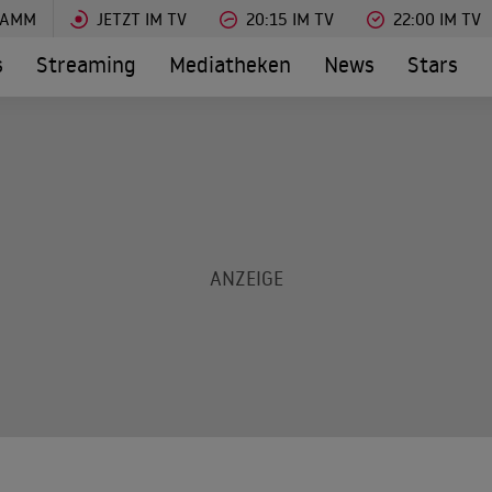
RAMM
JETZT IM TV
20:15 IM TV
22:00 IM TV
s
Streaming
Mediatheken
News
Stars