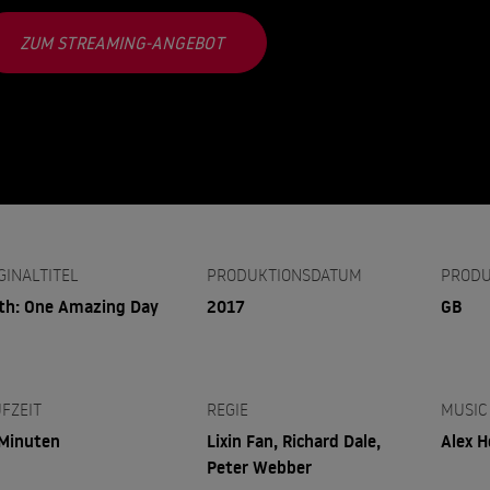
ZUM STREAMING-ANGEBOT
GINALTITEL
PRODUKTIONSDATUM
PRODU
th: One Amazing Day
2017
GB
FZEIT
REGIE
MUSIC
Minuten
Lixin Fan, Richard Dale,
Alex H
Peter Webber