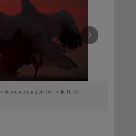
n Sonnenaufgang bis tief in die Nacht.
Beeindruc
werden be