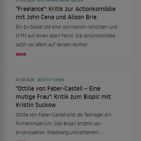
07.08.2026
BODYGUARD WIDER WILLEN
"Freelance": Kritik zur Actionkomödie
mit John Cena und Alison Brie
Ein Ex-Soldat soll eine Journalistin schützen und
trifft auf einen alten Feind. Die Actionkomödie
setzt vor allem auf derben Humor.
MEHR
07.08.2026
BLEISTIFT-ERBIN
"Ottilie von Faber-Castell – Eine
mutige Frau": Kritik zum Biopic mit
Kristin Suckow
Ottilie von Faber-Castell erbt als Teenager ein
Firmenimperium. Das Biopic erzählt von
Emanzipation, Ehezwang und bitterem
Scheitern.