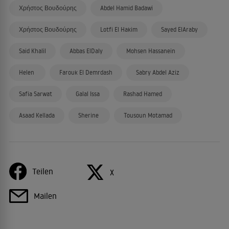
Χρήστος Βουδούρης
Abdel Hamid Badawi
Χρήστος Βουδούρης
Lotfi El Hakim
Sayed ElAraby
Said Khalil
Abbas ElDaly
Mohsen Hassanein
Helen
Farouk El Demrdash
Sabry Abdel Aziz
Safia Sarwat
Galal Issa
Rashad Hamed
Asaad Kellada
Sherine
Tousoun Motamad
Teilen
X
Mailen