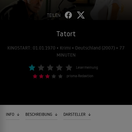
TEILEN
Tatort
KINOSTART: 01.01.1970 • Krimi • Deutschland (2007) • 77
MINUTEN
Lesermeinung
prisma-Redaktion
INFO
BESCHREIBUNG
DARSTELLER