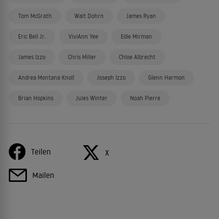
Tom McGrath
Walt Dohrn
James Ryan
Eric Bell Jr.
ViviAnn Yee
Edie Mirman
James Izzo
Chris Miller
Chloe Albrecht
Andrea Montana Knoll
Joseph Izzo
Glenn Harmon
Brian Hopkins
Jules Winter
Noah Pierre
Teilen
X
Mailen