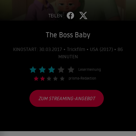
TEILEN
The Boss Baby
KINOSTART: 30.03.2017 • Trickfilm • USA (2017) • 86
MINUTEN
Lesermeinung
prisma-Redaktion
ZUM STREAMING-ANGEBOT