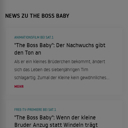
NEWS ZU THE BOSS BABY
ANIMATIONSFILM BEI SAT.1
"The Boss Baby": Der Nachwuchs gibt
den Ton an
Als er ein kleines Brüderchen bekommt, ändert
sich das Leben des siebenjährigen Tim
schlagartig. Zumal der Kleine kein gewöhnliches
Baby ist. Doch dann raufen sich die beiden
MEHR
Brüder doch noch zusammen.
FREE-TV-PREMIERE BEI SAT.1
"The Boss Baby": Wenn der kleine
Bruder Anzug statt Windeln trägt