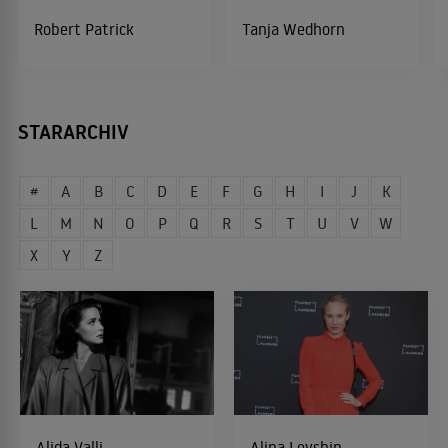
Robert Patrick
Tanja Wedhorn
STARARCHIV
#
A
B
C
D
E
F
G
H
I
J
K
L
M
N
O
P
Q
R
S
T
U
V
W
X
Y
Z
Alida Valli
Alina Levshin