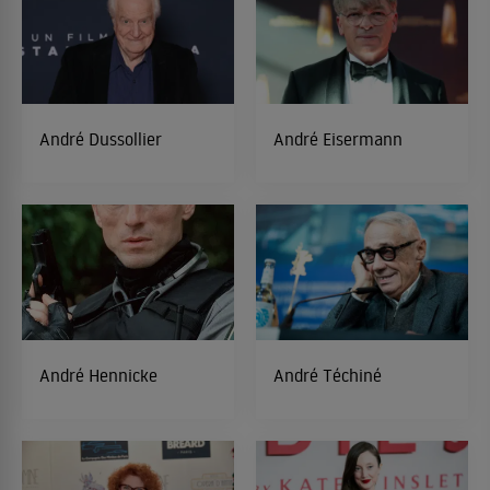
André Dussollier
André Eisermann
André Hennicke
André Téchiné