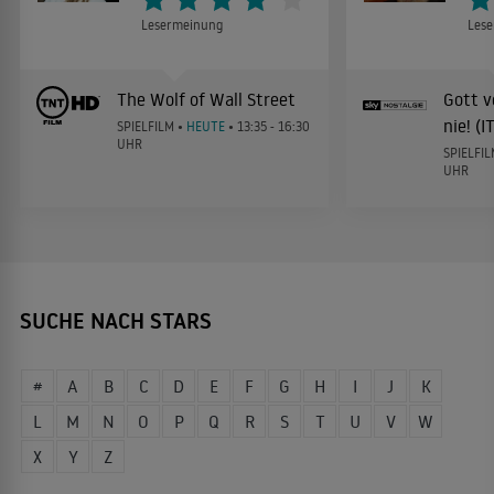
Lesermeinung
Les
The Wolf of Wall Street
Gott v
nie! (
SPIELFILM •
HEUTE
• 13:35 - 16:30
UHR
SPIELFIL
UHR
SUCHE NACH STARS
#
A
B
C
D
E
F
G
H
I
J
K
L
M
N
O
P
Q
R
S
T
U
V
W
X
Y
Z