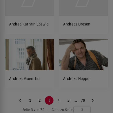
Andrea Kathrin Loewig
Andreas Dresen
Andreas Guenther
Andreas Hoppe
1
2
3
4
5
…
79
Seite 3 von 79
Gehe zu Seite: