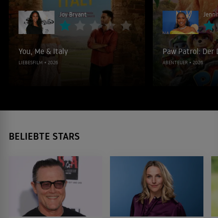
Joy Bryant
Jenni
You, Me & Italy
Paw Patrol: Der 
LIEBESFILM • 2026
ABENTEUER • 2026
BELIEBTE STARS