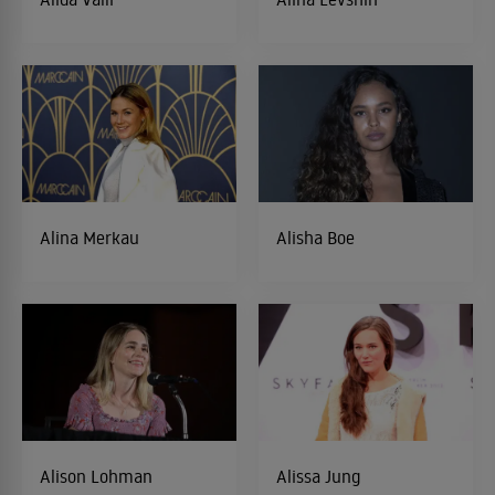
Alina Merkau
Alisha Boe
Alison Lohman
Alissa Jung