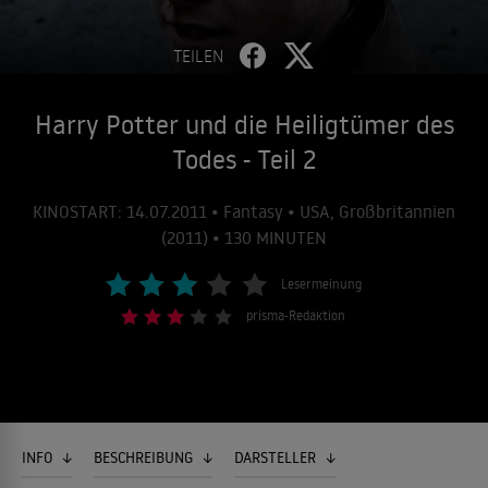
TEILEN
Harry Potter und die Heiligtümer des
Todes - Teil 2
KINOSTART: 14.07.2011 • Fantasy • USA, Großbritannien
(2011) • 130 MINUTEN
Lesermeinung
prisma-Redaktion
INFO
BESCHREIBUNG
DARSTELLER