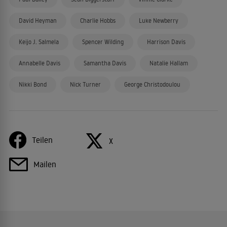
David Heyman
Charlie Hobbs
Luke Newberry
Keijo J. Salmela
Spencer Wilding
Harrison Davis
Annabelle Davis
Samantha Davis
Natalie Hallam
Nikki Bond
Nick Turner
George Christodoulou
Teilen
X
Mailen