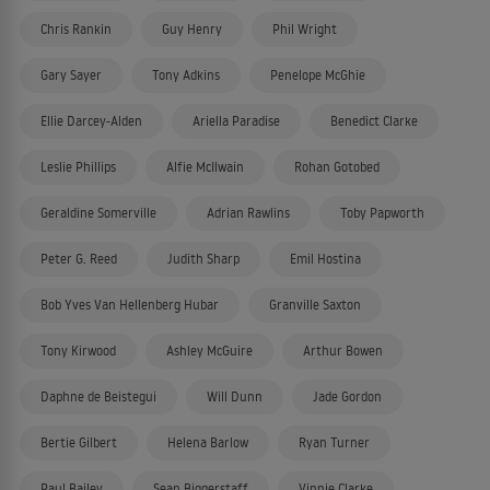
Chris Rankin
Guy Henry
Phil Wright
Gary Sayer
Tony Adkins
Penelope McGhie
Ellie Darcey-Alden
Ariella Paradise
Benedict Clarke
Leslie Phillips
Alfie McIlwain
Rohan Gotobed
Geraldine Somerville
Adrian Rawlins
Toby Papworth
Peter G. Reed
Judith Sharp
Emil Hostina
Bob Yves Van Hellenberg Hubar
Granville Saxton
Tony Kirwood
Ashley McGuire
Arthur Bowen
Daphne de Beistegui
Will Dunn
Jade Gordon
Bertie Gilbert
Helena Barlow
Ryan Turner
Paul Bailey
Sean Biggerstaff
Vinnie Clarke