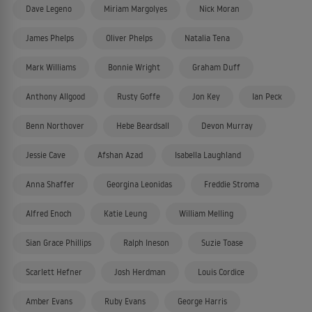
Dave Legeno
Miriam Margolyes
Nick Moran
James Phelps
Oliver Phelps
Natalia Tena
Mark Williams
Bonnie Wright
Graham Duff
Anthony Allgood
Rusty Goffe
Jon Key
Ian Peck
Benn Northover
Hebe Beardsall
Devon Murray
Jessie Cave
Afshan Azad
Isabella Laughland
Anna Shaffer
Georgina Leonidas
Freddie Stroma
Alfred Enoch
Katie Leung
William Melling
Sian Grace Phillips
Ralph Ineson
Suzie Toase
Scarlett Hefner
Josh Herdman
Louis Cordice
Amber Evans
Ruby Evans
George Harris